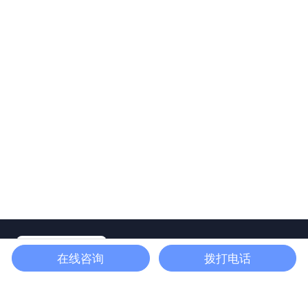
周经理：
在线咨询
拨打电话
13637420064
屈经理：