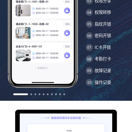
权限分享
03
权限转移
04
指纹开锁
05
密码开锁
06
IC卡开锁
07
考勤打卡
08
故障记录
09
操作记录
10